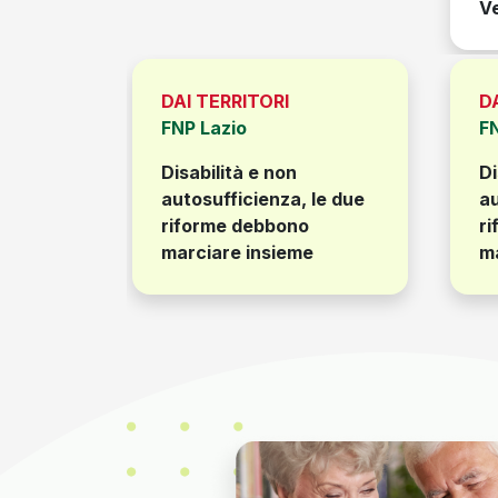
Vecchiai
DAI TERRITORI
D
FNP Lazio
F
Disabilità e non
Di
le due
autosufficienza, le due
au
riforme debbono
r
marciare insieme
m