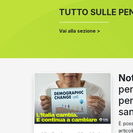
TUTTO SULLE PE
Vai alla sezione >
Not
per
pen
san
È possi
articol