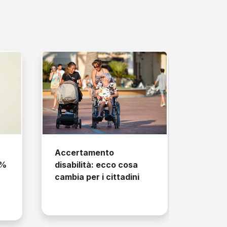
Accertamento
Carta di ident
disabilità: ecco cosa
cartacea: rin
cambia per i cittadini
l’addio