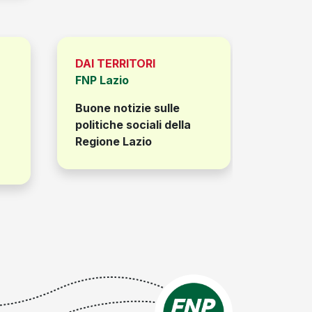
DAI TERRITORI
DAI TE
FNP Lazio
FNP M
Buone notizie sulle
Cittadi
politiche sociali della
conclu
Regione Lazio
format
il prog
CISL 