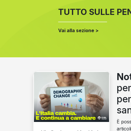
TUTTO SULLE PE
Vai alla sezione >
Not
per
pen
san
È possi
articol