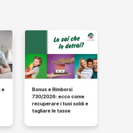
Cedolino pensione di
agosto 2026, le
 Rimborsi
informazioni utili
26: ecco come
re i tuoi soldi e
 le tasse