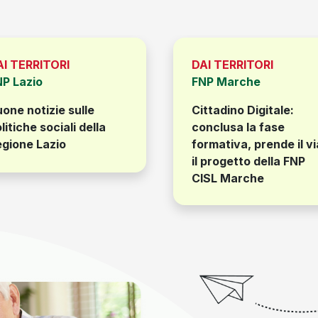
AI TERRITORI
DAI TERRITORI
NP Lazio
FNP Marche
one notizie sulle
Cittadino Digitale:
litiche sociali della
conclusa la fase
gione Lazio
formativa, prende il vi
il progetto della FNP
CISL Marche