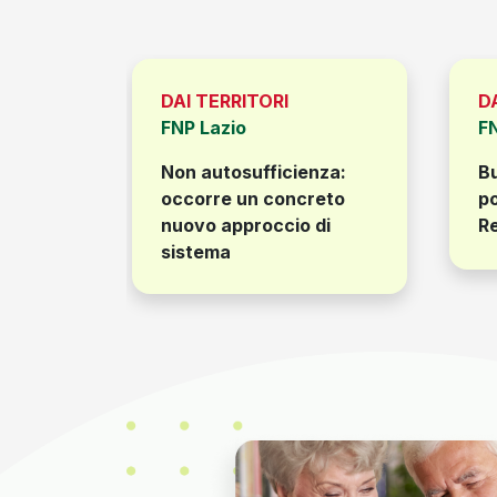
DAI TERRITORI
D
FNP Lazio
F
Non autosufficienza:
Bu
e due
occorre un concreto
po
nuovo approccio di
Re
sistema