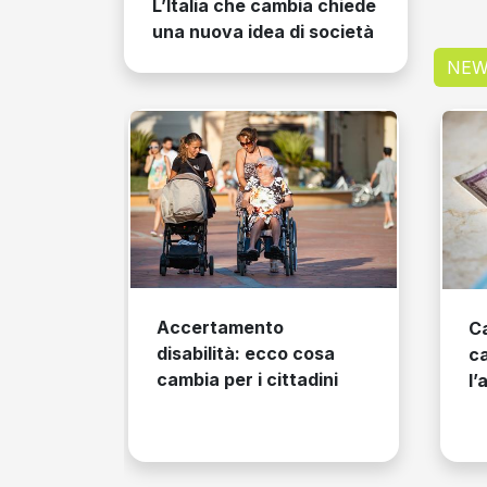
L’Italia che cambia chiede
una nuova idea di società
NEW
certamento
Carta di identità
abilità: ecco cosa
cartacea: rinviato
bia per i cittadini
l’addio