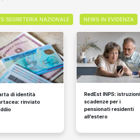
S SEGRETERIA NAZIONALE
NEWS IN EVIDENZA
Bonus e
RedEst INPS: istruzioni e
730/20
scadenze per i
recupera
pensionati residenti
tagliare
all’estero